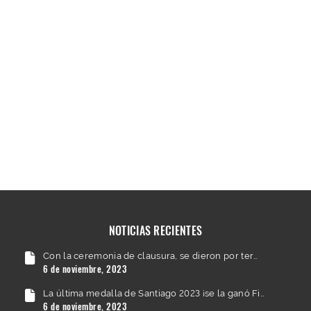
NOTICIAS RECIENTES
Con la ceremonia de clausura, se dieron por terminados los Juegos Panamericanos Santiago 2023
6 de noviembre, 2023
La última medalla de Santiago 2023 ¡se la ganó Fiuuu!
6 de noviembre, 2023