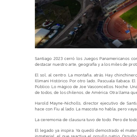
Santiago 2023 cerró los Juegos Panamericanos c
destacar nuestro arte, geografía y a los miles de pro
El sol, al centro. La montaña, atrás. Hay chinchiner
Illimani Histórico. Por otro lado, Pascuala Ilabaca. E
Público. Lo mágico de Joe Vasconcellos. Noche. Una
de todos, de los chilenos, de América. Otra llama q
Harold Mayne-Nicholls, director ejecutivo de Santi
hace con Fiu al lado. La mascota no habla, pero vay
La ceremonia de clausura tuvo de todo. Pero de tod
El legado ya inspira. Ya quedó demostrado el materia
inmaterial, el que reactiva el orgullo patrio. Orgul