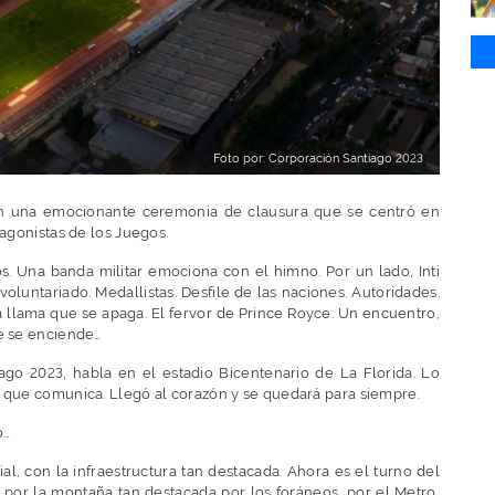
Foto por: Corporación Santiago 2023
on una emocionante ceremonia de clausura que se centró en
tagonistas de los Juegos.
os. Una banda militar emociona con el himno. Por un lado, Inti
l voluntariado. Medallistas. Desfile de las naciones. Autoridades.
 llama que se apaga. El fervor de Prince Royce. Un encuentro,
ue se enciende…
ago 2023, habla en el estadio Bicentenario de La Florida. Lo
a que comunica. Llegó al corazón y se quedará para siempre.
o…
l, con la infraestructura tan destacada. Ahora es el turno del
lo por la montaña tan destacada por los foráneos, por el Metro,