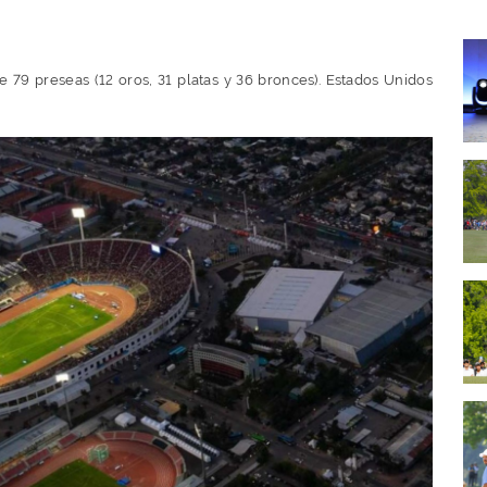
 79 preseas (12 oros, 31 platas y 36 bronces). Estados Unidos